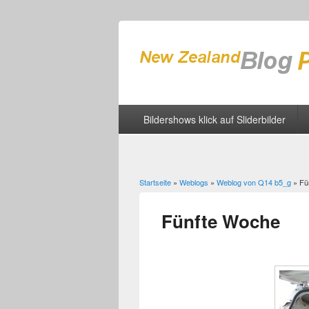
Bildershows klick auf Sliderbilder
Startseite
»
Weblogs
»
Weblog von Q14 b5_g
» Fü
Sie sind hier
Fünfte Woche