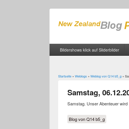
Bildershows klick auf Sliderbilder
Startseite
»
Weblogs
»
Weblog von Q14 b5_g
» Sa
Sie sind hier
Samstag, 06.12.2
Samstag. Unser Abenteuer wird 
Blog von Q14 b5_g